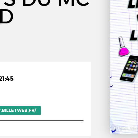
ED
À
21:45
.BILLETWEB.FR/
©Tous droits 