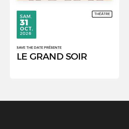
THÉÂTRE
SAMEDI
SAM.
31
OCTOBRE
OCT.
2026
SAVE THE DATE PRÉSENTE
LE GRAND SOIR
ve