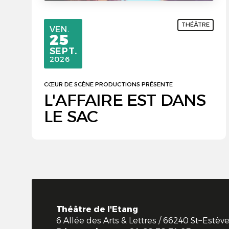
THÉÂTRE
VENDREDI
VEN.
25
SEPTEMBRE
SEPT.
2026
CŒUR DE SCÈNE PRODUCTIONS PRÉSENTE
L'AFFAIRE EST DANS
LE SAC
Théâtre de l'Etang
6 Allée des Arts & Lettres / 66240 St−Estè