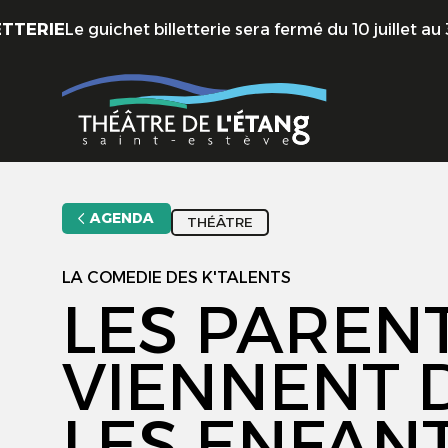
Aller au contenu principal
E
Le guichet billetterie sera fermé du 10 juillet au 31 août
AGENDA
THÉÂTRE
LA COMEDIE DES K'TALENTS
LES PAREN
VIENNENT 
LES ENFAN