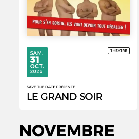
THÉÂTRE
SAMEDI
SAM.
31
OCTOBRE
OCT.
2026
SAVE THE DATE PRÉSENTE
LE GRAND SOIR
NOVEMBRE