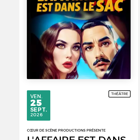
THÉÂTRE
VENDREDI
VEN.
25
SEPTEMBRE
SEPT.
2026
CŒUR DE SCÈNE PRODUCTIONS PRÉSENTE
L'AFFAIRE EST DANS