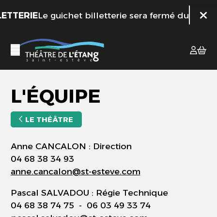
Aller au contenu principal
ETTERIE
Le guichet billetterie sera fermé du 10 juil
Fer
L'ÉQUIPE
LE THÉÂTRE
Anne CANCALON : Direction
04 68 38 34 93
anne.cancalon@st-esteve.com
Pascal SALVADOU : Régie Technique
04 68 38
74 75
- 06 03 49 33 74