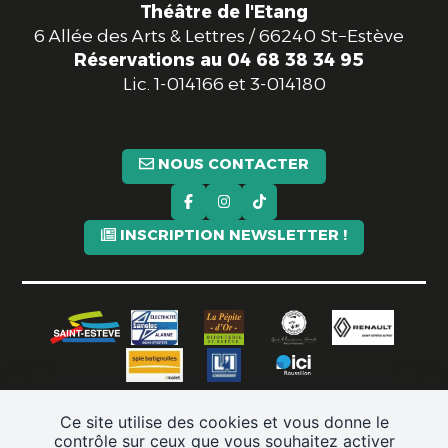
Théâtre de l'Etang
6 Allée des Arts & Lettres / 66240 St−Estève
Réservations au 04 68 38 34 95
Lic.
1-014166 et 3-014180
NOUS CONTACTER
INSCRIPTION NEWSLETTER !
Ce site utilise des cookies et vous donne le
contrôle sur ceux que vous souhaitez activer
Partenaires
CGV
Mentions légales
Plan de site