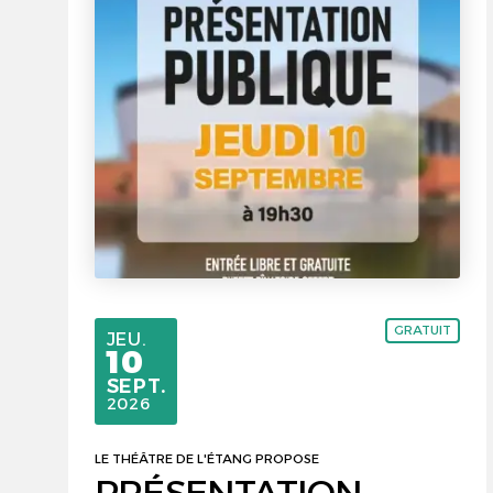
GRATUIT
JEUDI
JEU.
10
SEPTEMBRE
SEPT.
2026
LE THÉÂTRE DE L'ÉTANG PROPOSE
PRÉSENTATION