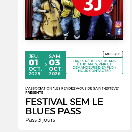
MUSIQUE
JEUDI
SAMEDI
JEU.
SAM.
01
03
TARIFS RÉDUITS (- 18 ANS,
ÉTUDIANTS, PMR ET
du
au
DEMANDEURS D'EMPLOI)
OCTOBRE
OCTOBRE
OCT.
OCT.
NOUS CONTACTER
2026
2026
L'ASSOCIATION "LES RENDEZ-VOUS DE SAINT-ESTÈVE"
PRÉSENTE
FESTIVAL SEM LE
BLUES PASS
Pass 3 jours