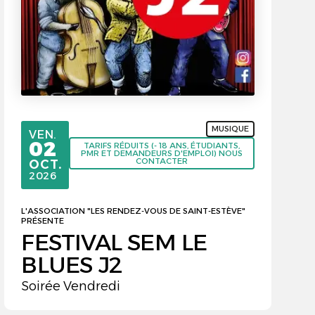
MUSIQUE
VENDREDI
VEN.
02
TARIFS RÉDUITS (- 18 ANS, ÉTUDIANTS,
PMR ET DEMANDEURS D'EMPLOI) NOUS
CONTACTER
OCTOBRE
OCT.
2026
L'ASSOCIATION "LES RENDEZ-VOUS DE SAINT-ESTÈVE"
PRÉSENTE
FESTIVAL SEM LE
BLUES J2
Soirée Vendredi