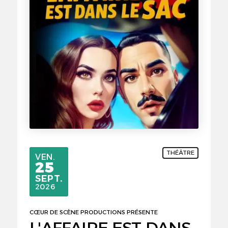
THÉÂTRE
VENDREDI
VEN.
25
SEPTEMBRE
SEPT.
2026
CŒUR DE SCÈNE PRODUCTIONS PRÉSENTE
L'AFFAIRE EST DANS