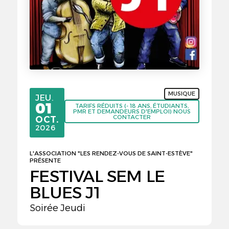
MUSIQUE
JEUDI
JEU.
01
TARIFS RÉDUITS (- 18 ANS, ÉTUDIANTS,
PMR ET DEMANDEURS D'EMPLOI) NOUS
CONTACTER
OCTOBRE
OCT.
2026
L'ASSOCIATION "LES RENDEZ-VOUS DE SAINT-ESTÈVE"
PRÉSENTE
FESTIVAL SEM LE
BLUES J1
Soirée Jeudi