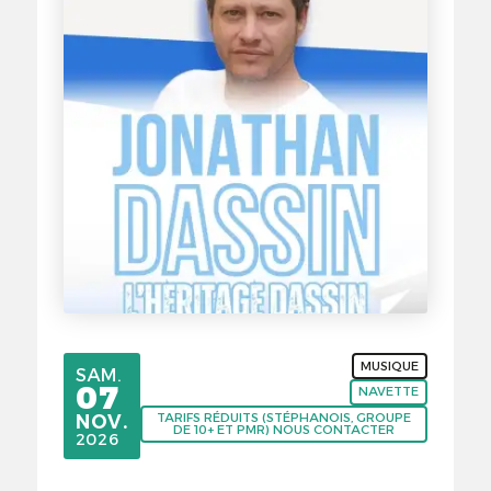
MUSIQUE
SAMEDI
SAM.
07
NAVETTE
NOVEMBRE
NOV.
TARIFS RÉDUITS (STÉPHANOIS, GROUPE
DE 10+ ET PMR) NOUS CONTACTER
2026