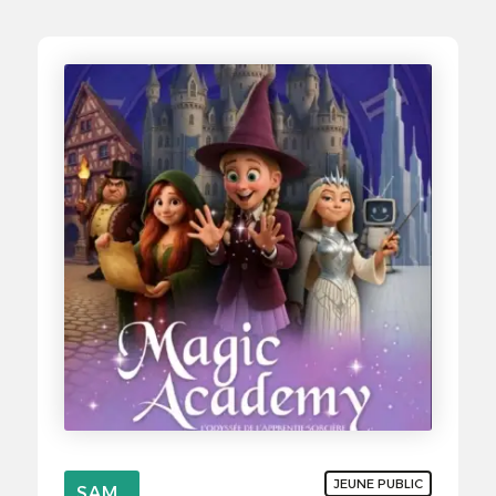
JEUNE PUBLIC
SAMEDI
SAM.