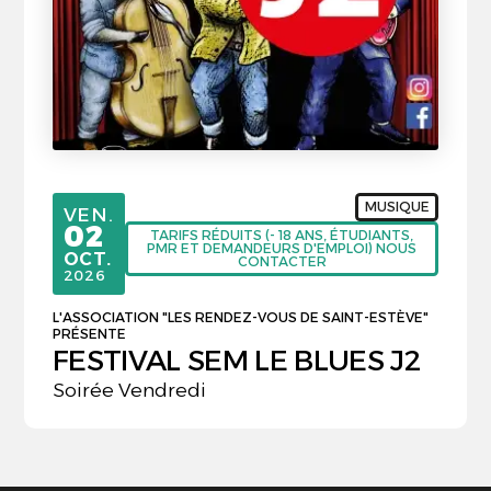
MUSIQUE
VENDREDI
VEN.
02
TARIFS RÉDUITS (- 18 ANS, ÉTUDIANTS,
PMR ET DEMANDEURS D'EMPLOI) NOUS
OCTOBRE
OCT.
CONTACTER
2026
L'ASSOCIATION "LES RENDEZ-VOUS DE SAINT-ESTÈVE"
PRÉSENTE
FESTIVAL SEM LE BLUES J2
Soirée Vendredi