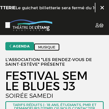
Aller au contenu principal
RIE
Le guichet billetterie sera fermé du 10 juillet a
Fer
AGENDA
MUSIQUE
L'ASSOCIATION "LES RENDEZ-VOUS DE
SAINT-ESTÈVE" PRÉSENTE
FESTIVAL SEM
LE BLUES J3
SOIRÉE SAMEDI
TARIFS RÉDUITS (- 18 ANS, ÉTUDIANTS, PMR ET
DEMANDEURS D'EMPLOI) NOUS CONTACTER