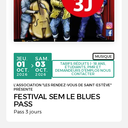
MUSIQUE
JEUDI
SAMEDI
JEU.
SAM.
01
03
TARIFS RÉDUITS (- 18 ANS,
ÉTUDIANTS, PMR ET
du
au
OCTOBRE
OCTOBRE
OCT.
OCT.
DEMANDEURS D'EMPLOI) NOUS
CONTACTER
2026
2026
L'ASSOCIATION "LES RENDEZ-VOUS DE SAINT-ESTÈVE"
PRÉSENTE
FESTIVAL SEM LE BLUES
PASS
Pass 3 jours