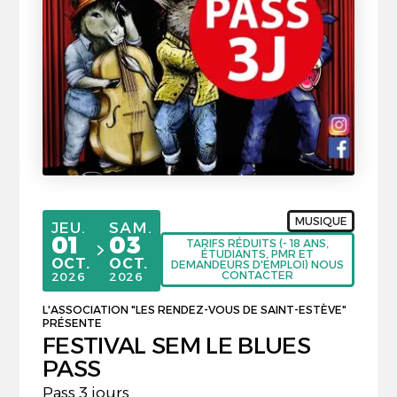
MUSIQUE
JEUDI
SAMEDI
JEU.
SAM.
01
03
TARIFS RÉDUITS (- 18 ANS,
ÉTUDIANTS, PMR ET
du
au
OCTOBRE
OCTOBRE
OCT.
OCT.
DEMANDEURS D'EMPLOI) NOUS
CONTACTER
2026
2026
L'ASSOCIATION "LES RENDEZ-VOUS DE SAINT-ESTÈVE"
PRÉSENTE
FESTIVAL SEM LE BLUES
PASS
Pass 3 jours