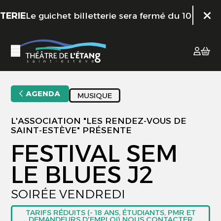
Aller au contenu principal
IE
Le guichet billetterie sera fermé du 10 juillet a
Fer
AGENDA
MUSIQUE
L'ASSOCIATION "LES RENDEZ-VOUS DE
SAINT-ESTÈVE" PRÉSENTE
FESTIVAL SEM
LE BLUES J2
SOIRÉE VENDREDI
TARIFS RÉDUITS (- 18 ANS, ÉTUDIANTS, PMR ET
DEMANDEURS D'EMPLOI) NOUS CONTACTER