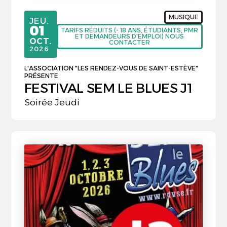
MUSIQUE
JEUDI
JEU.
01
TARIFS RÉDUITS (- 18 ANS, ÉTUDIANTS, PMR
ET DEMANDEURS D'EMPLOI) NOUS
OCTOBRE
OCT.
CONTACTER
2026
L'ASSOCIATION "LES RENDEZ-VOUS DE SAINT-ESTÈVE"
PRÉSENTE
FESTIVAL SEM LE BLUES J1
Soirée Jeudi