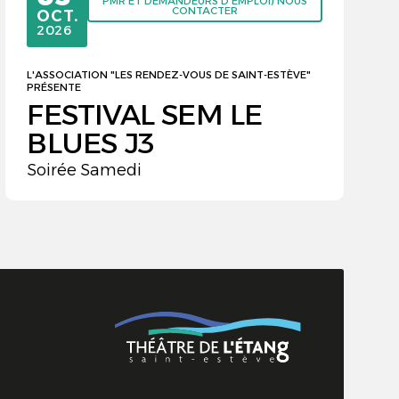
PMR ET DEMANDEURS D'EMPLOI) NOUS
CONTACTER
OCTOBRE
OCT.
2026
L'ASSOCIATION "LES RENDEZ-VOUS DE SAINT-ESTÈVE"
PRÉSENTE
FESTIVAL SEM LE
BLUES J3
Soirée Samedi