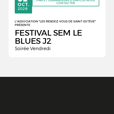
PMR ET DEMANDEURS D'EMPLOI) NOUS
CONTACTER
OCTOBRE
OCT.
2026
L'ASSOCIATION "LES RENDEZ-VOUS DE SAINT-ESTÈVE"
PRÉSENTE
FESTIVAL SEM LE
BLUES J2
Soirée Vendredi
ve