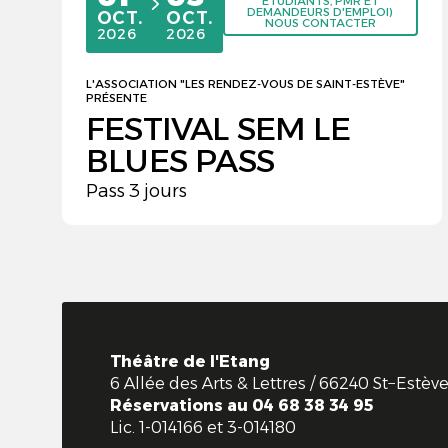
ÉTUDIANTS, PMR ET
du
au
DEMANDEURS D'EMPLOI)
OCTOBRE
OCTOBRE
OCT.
OCT.
NOUS CONTACTER
2026
2026
L'ASSOCIATION "LES RENDEZ-VOUS DE SAINT-ESTÈVE"
PRÉSENTE
FESTIVAL SEM LE
BLUES PASS
Pass 3 jours
Théâtre de l'Etang
6 Allée des Arts & Lettres / 66240 St−Estè
Réservations au 04 68 38 34 95
Lic.
1-014166 et 3-014180